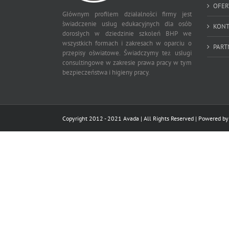
OFER
Głównym profilem działalności firmy jest
świadczenie usług edukacyjnych dla osób
KONT
dorosłych w dziedzinie szkoleń BHP we
wszystkich formach i zakresach w oparciu o
PART
przepisy oświatowe. Świadczymy też usługi
consultingowe w zakresie prawa pracy w tym
bezpieczeństwa i higieny pracy.
Copyright 2012 - 2021 Avada | All Rights Reserved | Powered b