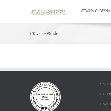
STRONA GŁÓWNA
CKU-BHPSlider
STRO
OFER
SZKO